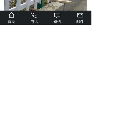
首页
电话
短信
邮件
上一个：
工程案例
下一个：
工程案例
四川鑫海金属丝网制造有限公司
手机：
13308070605
（李总）
15680001818（李总）
座机：028-87952487
邮箱：26325456@qq.com
网址：http://www.scxinhai.com/
办公地址：
成都市郫都区安靖镇沙湾村12组301
蜀ICP备2025129112号-1
COPORIGHT © 2018-2020
四川鑫海金属丝网制造有限公司