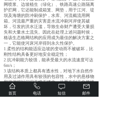
网喷浆、边坡植生（绿化）、铁路高速公路隔离
护拦网，它还能制成箱笼、网垫，用于江河、堤
坝及海塘的防冲刷保护，水库、河流截流用网
箱。河流最严重的灾害是水流冲刷河岸使其破
坏，引发的洪水泛滥，导致生命财产遭受大量损
失和大量水土流失。因此在处理上述问题时侯，
格该生态格网结构的应用成为最佳的解决方案之
一，它能使河床河岸得到永久性保护。
1.柔性的结构能适应边坡的变动而不被破坏，比
刚性结构具备更好地安全稳定性；
2.抗冲刷能力较强，能承受最大的水流速度可达
6m/s；
3.该结构本质上都具有透水性，对地下水自然作
用及过滤作用具有较强的包容性，水中的悬移物
和淤泥得以沉淀于填石缝中，从而有利于自然植
物的生长，逐步恢复原有的生态环境。
首页
电话
短信
邮件
石笼网是使填石固定就位的铁丝或聚合物丝网格
式制作物。铁丝笼是由铁丝编织的网格或焊接而
成的结构物。这两种结构可以是电镀的，编织的
铁丝箱可另外涂上PVC。用抗风化坚硬石块作填
料，它在石箱或石笼沉排中不会因磨蚀而很快破
碎。装有不同类型的块石的石笼有不同的特性。
多角的块石能相互很好地联锁在一起，用其填装
的石笼不易变形。
在园林景观工程中，公路护坡、堤坝护岸以及山